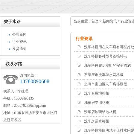
当前位置：
首页
>
新闻资讯
>
行业资
关于水路
公司新闻
行业资讯
行业资讯
洗车格栅用在洗车店有哪些好
发货通知
洗车格栅各种型号连接特点
联系水路
洗车格栅在切割时的安全措施
石家庄市洗车漏水网格板
咨询热线：
13780890608
上海市宝山区洗车房格栅板
联系人：李经理
洗车专用地格栅
手机：13506498135
洗车房专用格栅
邮箱：2595702736@qq.com
洗车店玻璃钢地格栅
地址：山东省潍坊市安丘市大汶河
旅游开发区
洗车房漏水格栅
洗车格栅能解决洗车店排水问